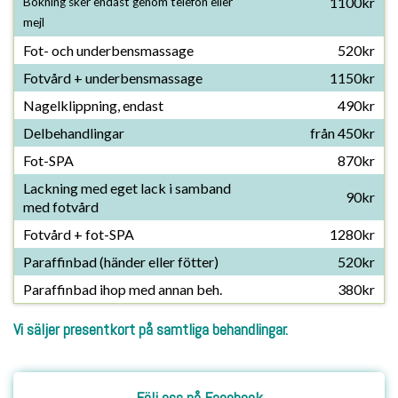
1100kr
Bokning sker endast genom telefon eller
mejl
Fot- och underbensmassage
520kr
Fotvård + underbensmassage
1150kr
Nagelklippning, endast
490kr
Delbehandlingar
från 450kr
Fot-SPA
870kr
Lackning med eget lack i samband
90kr
med fotvård
Fotvård + fot-SPA
1280kr
Paraffinbad (händer eller fötter)
520kr
Paraffinbad ihop med annan beh.
380kr
Vi säljer presentkort på samtliga behandlingar.
Följ oss på Facebook